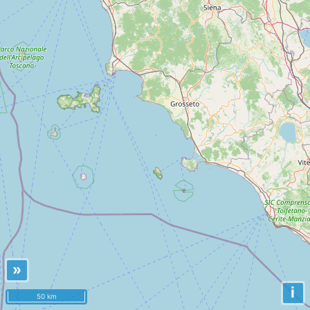
»
i
50 km