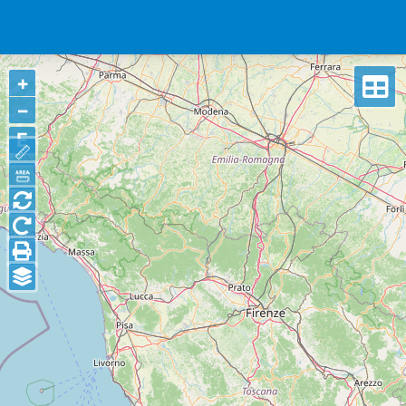
+
−
E